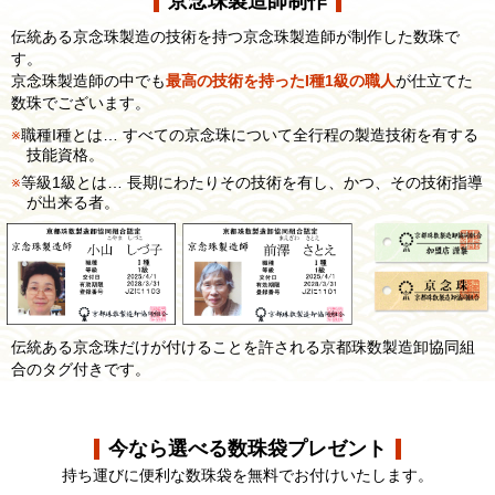
京念珠製造師制作
伝統ある京念珠製造の技術を持つ京念珠製造師が制作した数珠で
す。
京念珠製造師の中でも
最高の技術を持ったI種1級の職人
が仕立てた
数珠でございます。
職種I種とは… すべての京念珠について全行程の製造技術を有する
技能資格。
等級1級とは… 長期にわたりその技術を有し、かつ、その技術指導
が出来る者。
伝統ある京念珠だけが付けることを許される京都珠数製造卸協同組
合のタグ付きです。
今なら選べる数珠袋プレゼント
持ち運びに便利な数珠袋を無料でお付けいたします。