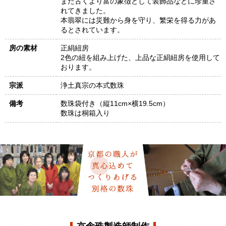
また古くより富の象徴として装飾品などに珍重さ
れてきました。
本翡翠には災難から身を守り、繁栄を得る力があ
るとされています。
房の素材
正絹紐房
2色の紐を組み上げた、上品な正絹紐房を使用して
おります。
宗派
浄土真宗の本式数珠
備考
数珠袋付き（縦11cm×横19.5cm）
数珠は桐箱入り