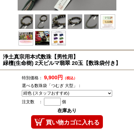
浄土真宗用本式数珠
【男性用】
緑檀(生命樹) 2天ビルマ翡翠 20玉【数珠袋付き】
9,900円
特別価格：
（税込）
選べる数珠袋「つむぎ 大型」：
注文数 ：
個
在庫あり