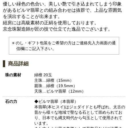
優しい緑色の色合い、美しい艶で引き込まれてしまう印象
があるビルマ翡翠との組み合わせは抜群で、上品な雰囲気
を演出することが出来ます。
紐房には高級素材の正絹を使用しております。
京念珠製造師が匠の技で仕立てた逸品でございます。
のし・ギフト包装をご希望の方はご連絡先入力画面の通
信欄にご記入下さい。
商品詳細
珠の素材
緑檀 20玉
主珠…緑檀（15mm）
親珠…緑檀（19.5mm）
天珠…ビルマ翡翠（12mm）
石の力
◆ビルマ翡翠（本翡翠）
本翡翠(本ヒスイ)はジェダイドとも呼ばれ、太古の
昔から様々な地域で聖なる石として崇められてお
り、日本でも縄文時代から勾玉として使用されて
います。