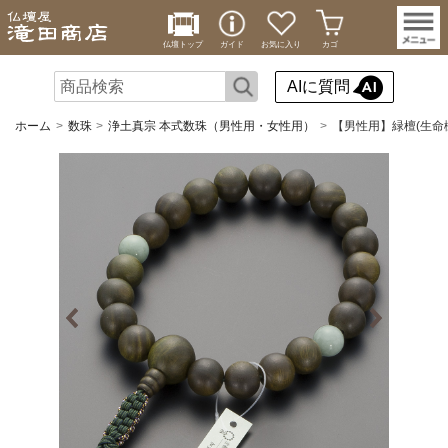
仏壇トップ
ガイド
お気に入り
カゴ
AIに質問
ホーム
数珠
浄土真宗 本式数珠（男性用・女性用）
【男性用】緑檀(生命樹