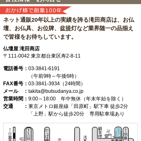
ネット通販20年以上の実績を誇る滝田商店は、
お仏
壇、お仏具、お位牌、盆提灯など
業界随一の品揃え
で皆様をお待ちしています。
仏壇屋 滝田商店
〒111-0042
東京都台東区寿2-8-11
電話番号：
03-3841-6191
（午前9時～午後6時）
FAX番号：
03-3841-3934（24時間）
メール ：
takita@butsudanya.co.jp
営業時間：
9:00～18:00
年中無休（年末年始を除く）
交通 ：
東京メトロ銀座線「田原町」駅下車 徒歩2分
「上野」駅から徒歩20分 専用駐車場あり