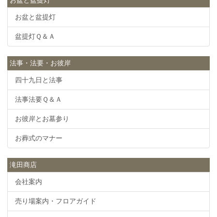
お盆と盆提灯
盆提灯Ｑ＆Ａ
法事・法要・お彼岸
四十九日と法事
法事法要Ｑ＆Ａ
お彼岸とお墓参り
お葬式のマナー
滝田商店
会社案内
売り場案内・フロアガイド