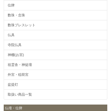
位牌
数珠・念珠
数珠ブレスレット
仏具
寺院仏具
神棚(お宮)
祖霊舎・神徒壇
外宮・稲荷宮
盆提灯
取扱い商品一覧
仏壇・位牌